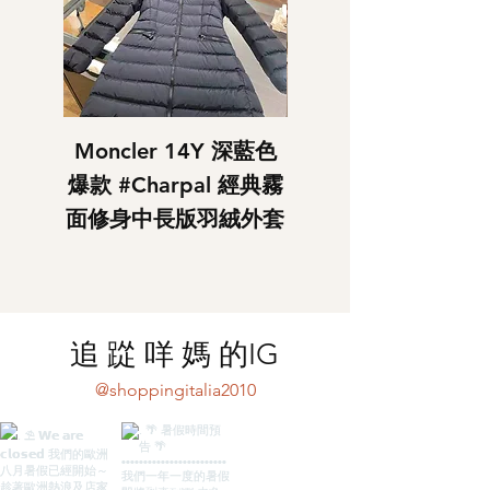
Moncler 14Y 深藍色
BBR 女士黑色背包 
爆款 #Charpal 經典霧
内里格紋 ）
面修身中長版羽絨外套
​追 踨 咩 媽 的IG
@shoppingitalia2010