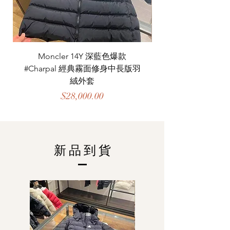
Moncler 14Y 深藍色爆款
#Charpal 經典霧面修身中長版羽
絨外套
價格
$28,000.00
​新 品 到 貨