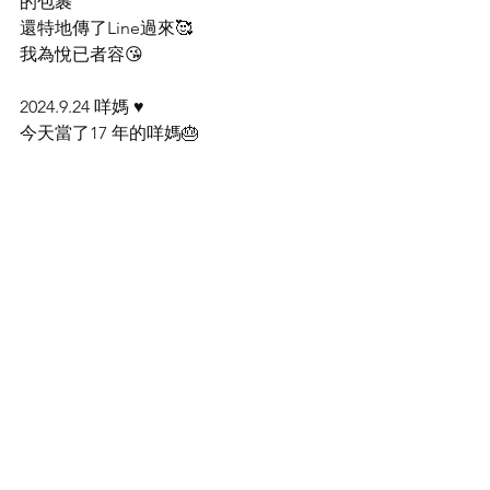
的包裹
還特地傳了Line過來🥰
我為悅已者容😘
2024.9.24 咩媽 ♥️
今天當了17 年的咩媽🎂