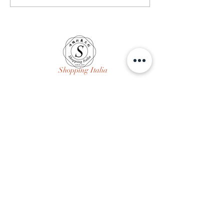
第四年 # 員工/
又走# 回頭看看
治癒一切# 只要
在 沒什麼大不了的
身材/ 生活/ 依
Shopping Italia
問與答
購物說明
商店政策
付款方式
FB 咩媽於義大利