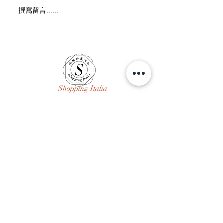
撰寫留言......
# 私人臉書帳號
第四年 # 員工/
又走# 回頭看看
治癒一切# 只要
在 沒什麼大不了的
身材/ 生活/ 依
Shopping Italia
問與答
購物說明
商店政策
付款方式