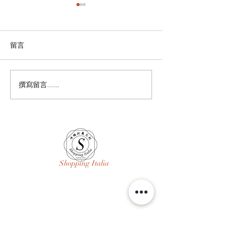
留言
🌴 暑假時間預告 🌴
撰寫留言......
# 私人臉書帳號
第四年 # 員工/
又走# 回頭看看
治癒一切# 只要
在 沒什麼大不了的
身材/ 生活/ 依
Shopping Italia
問與答