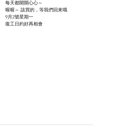
每天都開開心心～
喔喔～ 該買的，等我們回來哦
9月2號星期一
復工日約好再相會