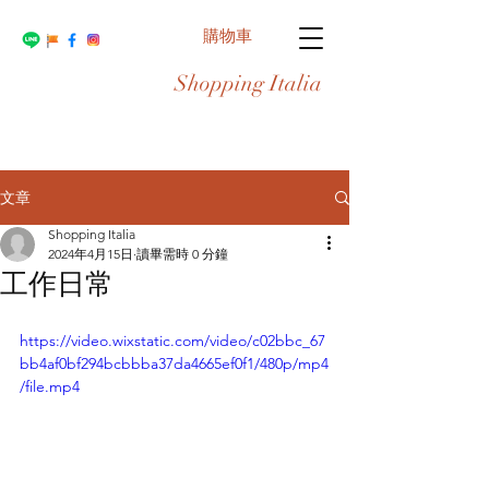
購物車
Shopping Italia
文章
Shopping Italia
2024年4月15日
讀畢需時 0 分鐘
工作日常
https://video.wixstatic.com/video/c02bbc_67
bb4af0bf294bcbbba37da4665ef0f1/480p/mp4
/file.mp4