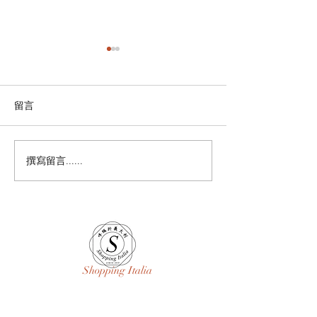
留言
🌴 暑假時間預告 🌴
撰寫留言......
# 私人臉書帳號
第四年 # 員工/
又走# 回頭看看
治癒一切# 只要
在 沒什麼大不了的
身材/ 生活/ 依
Shopping Italia