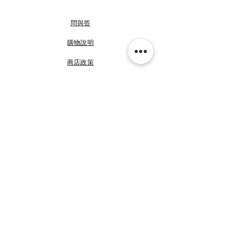
問與答
購物說明
商店政策
付款方式
FB 咩媽於義大利
FB Shopping Italia
IG shoppingitalia2010
©
睿暄國際
Shopping Italia
加入我們!
Email