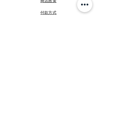
商店政策
付款方式
FB 咩媽於義大利
FB Shopping Italia
IG shoppingitalia2010
©
睿暄國際
Shopping Italia
加入我們!
Email
提交