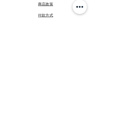
商店政策
付款方式
FB 咩媽於義大利
FB Shopping Italia
IG shoppingitalia2010
©
睿暄國際
Shopping Italia
加入我們!
Email
提交