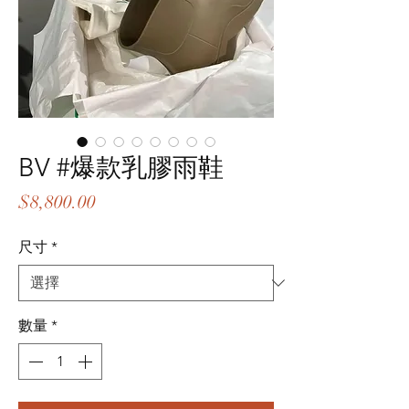
BV #爆款乳膠雨鞋
價
$8,800.00
格
尺寸
*
數量
*