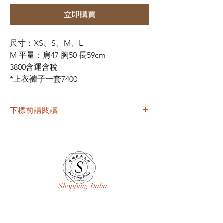
立即購買
尺寸：XS、S、M、L
M 平量：肩47 胸50 長59cm
3800含運含稅
*上衣褲子一套7400
下標前請閱讀
#不接受取消棄標
#我們會建議尺寸但我們沒見過你若有誤差不
負賠償或退換貨責任
#若為折扣品代購或超底價店裡出清品
#我們會盡量檢查但難免有小小瑕疵
#完美要求者請PASS
Shopping Italia
#高標準完美主義者及急需客人請親至專櫃選
購
#國際運輸委託代購轉寄分享物品不退不換