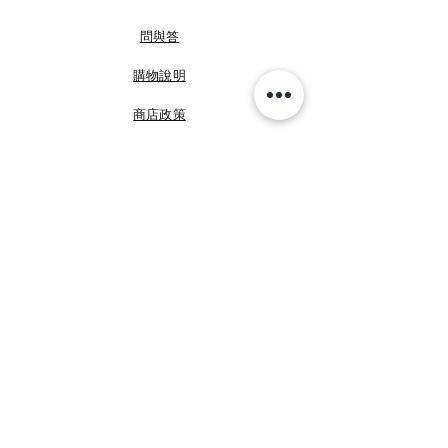
#不享七天鑒賞期下單表示同意此約定條款
#下標預購商品即視同委任咩媽於義大利代為
問與答
購買本商品並同意本粉頁規定
#大部份商品為實品拍攝看準下單
購物說明
#有問題下單前請提出以免造成彼此的困擾
免責聲明：本粉專之部分圖片取自網路，如有
商店政策
任何侵權問題請告知，我們會立即刪除
部分穿搭僅為類似款示意圖；實品以文字訴說
付款方式
為準，若有疑問隨時私訊我們詢問
—— + 咩媽於義大利 + ——
FB 咩媽於義大利
星期一至五
上班時間：台灣10:00~23:00
FB Shopping Italia
周末假日休息
LINE ID：@shoppingitalia (前面有@）
IG shoppingitalia2010
IG ID：Shoppingitalia2010
whatsapp business: +886932082308
©
睿暄國際
Shopping Italia
創始館：
https://www.facebook.com/ShoppingItaliaSi
加入我們!
nce2010
創新館：
Email
https://www.facebook.com/ShoppingItaliaS