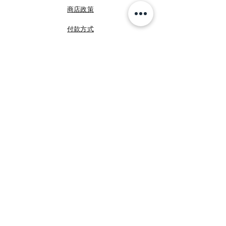
商店政策
付款方式
FB 咩媽於義大利
FB Shopping Italia
IG shoppingitalia2010
©
睿暄國際
Shopping Italia
加入我們!
Email
提交