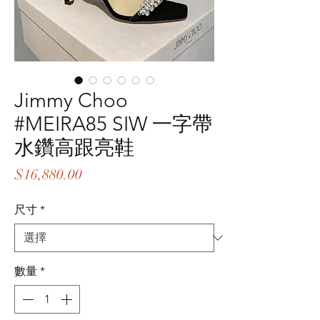
Jimmy Choo
#MEIRA85 SIW 一字帶
水鑽高跟亮鞋
價
$16,880.00
格
尺寸
*
數量
*