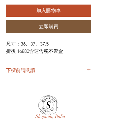
加入購物車
立即購買
尺寸：
36
、
37
、
37.5
折後
16880
含運含税不帶盒
下標前請閱讀
#不接受取消棄標
#我們會建議尺寸但我們沒見過你若有誤差不
負賠償或退換貨責任
#若為折扣品代購或超底價店裡出清品
#我們會盡量檢查但難免有小小瑕疵
#完美要求者請PASS
Shopping Italia
#高標準完美主義者及急需客人請親至專櫃選
購
#國際運輸委託代購轉寄分享物品不退不換