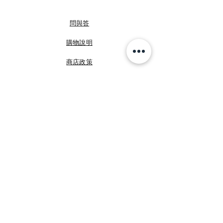
#不享七天鑒賞期下單表示同意此約定條款
#下標預購商品即視同委任咩媽於義大利代為
問與答
購買本商品並同意本粉頁規定
#大部份商品為實品拍攝看準下單
購物說明
#有問題下單前請提出以免造成彼此的困擾
免責聲明：本粉專之部分圖片取自網路，如有
商店政策
任何侵權問題請告知，我們會立即刪除
部分穿搭僅為類似款示意圖；實品以文字訴說
付款方式
為準，若有疑問隨時私訊我們詢問
—— + 咩媽於義大利 + ——
FB 咩媽於義大利
星期一至五
上班時間：台灣10:00~23:00
FB Shopping Italia
周末假日休息
LINE ID：@shoppingitalia (前面有@）
IG shoppingitalia2010
IG ID：Shoppingitalia2010
whatsapp business: +886932082308
©
睿暄國際
Shopping Italia
創始館：
https://www.facebook.com/ShoppingItaliaSi
加入我們!
nce2010
創新館：
Email