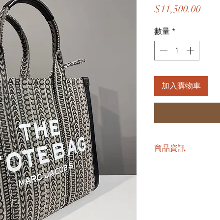
價
$11,500.00
格
數量
*
加入購物車
商品資訊
尺寸：33*26*15cm
折後 11500 含運含稅