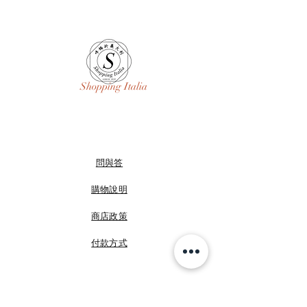
✔️ 尺寸：27.5*18*6.5cm (背袋長度可調整最
長至 124cm )
Shopping Italia
問與答
購物說明
商店政策
付款方式
FB 咩媽於義大利