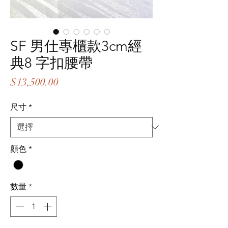
SF 男仕專櫃款3cm經
典8 字扣腰帶
價
$13,500.00
格
尺寸
*
顏色
*
數量
*