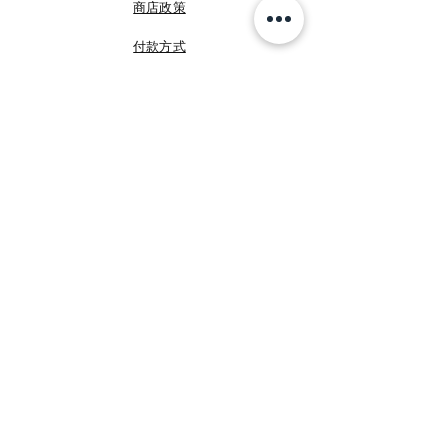
商店政策
付款方式
FB 咩媽於義大利
FB Shopping Italia
IG shoppingitalia2010
©
睿暄國際
Shopping Italia
加入我們!
Email
提交